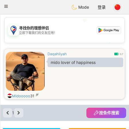
Philippines
Chat
Toggle
Mode
登录
navigation
💖
寻找你的理想伴侣
立即下载我们的交友应用！
💖
💕
💕
Daqahliyah
0.7
mido lover of happiness
岁
Midooooo
31
1
按条件搜索