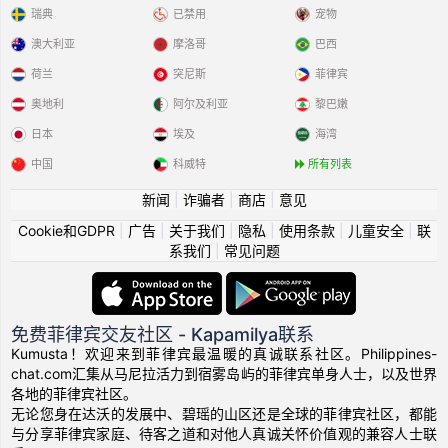
瑞典
已禁用
宠物
澳大利亚
摩洛哥
巴西
荷兰
突尼斯
菲律宾
奥地利
阿尔及利亚
黎巴嫩
日本
埃及
海湾
中国
科威特
所有列表
新闻
|
诈骗者
|
商店
|
意见
Cookie和GDPR
|
广告
|
关于我们
|
隐私
|
使用条款
|
儿童安全
|
联
系我们
|
常见问题
免费菲律宾交友社区 - Kapamilya联系
Kumusta！欢迎来到菲律宾最温暖的真诚联系社区。Philippines-
chat.com汇集从马尼拉活力到宿雾岛屿的菲律宾单身人士，以及世界
各地的菲律宾社区。
无论您身在达沃的发展中、碧瑶的山区还是全球的菲律宾社区，都能
与分享菲律宾家庭、待客之道和对他人真诚关怀价值观的兼容人士联