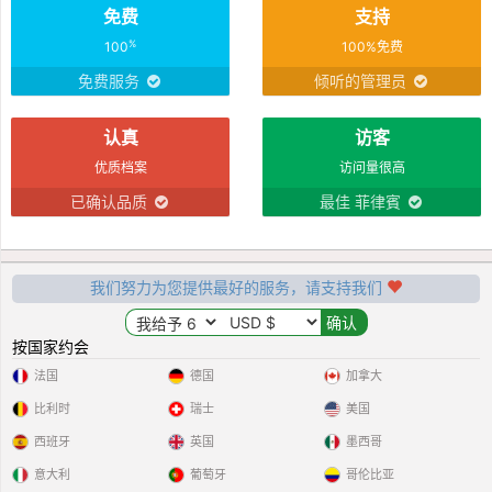
免费
支持
%
100
100%免费
免费服务
倾听的管理员
认真
访客
优质档案
访问量很高
已确认品质
最佳 菲律賓
我们努力为您提供最好的服务，请支持我们
按国家约会
法国
德国
加拿大
比利时
瑞士
美国
西班牙
英国
墨西哥
意大利
葡萄牙
哥伦比亚